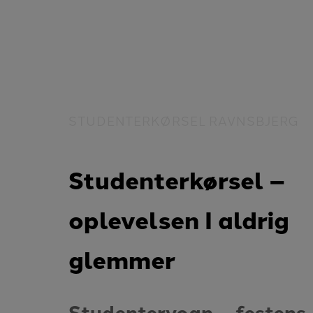
STUDENTERKØRSEL RAVNSBJERG
Studenterkørsel –
oplevelsen I aldrig
glemmer
Studentervogn – festens