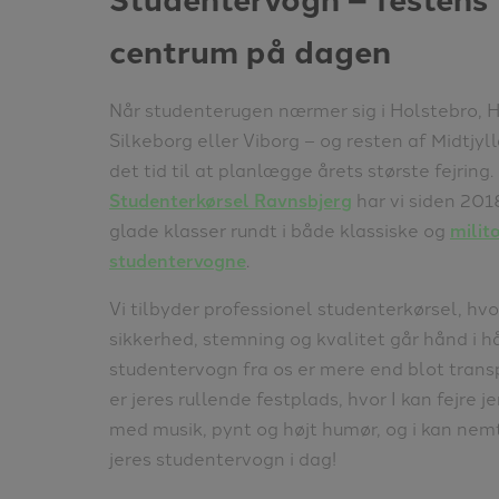
centrum på dagen
Når studenterugen nærmer sig i Holstebro, H
Silkeborg eller Viborg – og resten af Midtjyl
det tid til at planlægge årets største fejring.
Studenterkørsel Ravnsbjerg
har vi siden 201
glade klasser rundt i både klassiske og
milit
studentervogne
.
Vi tilbyder professionel studenterkørsel, hvo
sikkerhed, stemning og kvalitet går hånd i h
studentervogn fra os er mere end blot trans
er jeres rullende festplads, hvor I kan fejre j
med musik, pynt og højt humør, og i kan ne
jeres studentervogn i dag!