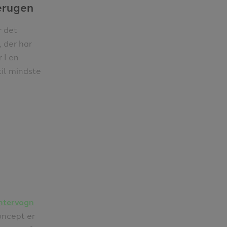
terugen
r det
, der har
r I en
til mindste
ntervogn
koncept er