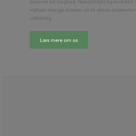
baseret på tryghed, fleksibilitet og kvalitet 
vælger mange klasser os til deres studente
udlejning.
Læs mere om os