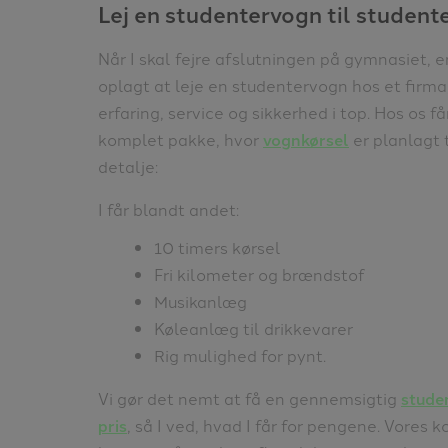
Lej en studentervogn til studen
Når I skal fejre afslutningen på gymnasiet, e
oplagt at leje en studentervogn hos et firma
erfaring, service og sikkerhed i top. Hos os få
komplet pakke, hvor
vognkørsel
er planlagt 
detalje:
I får blandt andet:
10 timers kørsel
Fri kilometer og brændstof
Musikanlæg
Køleanlæg til drikkevarer
Rig mulighed for pynt.
Vi gør det nemt at få en gennemsigtig
stude
pris
, så I ved, hvad I får for pengene. Vores 