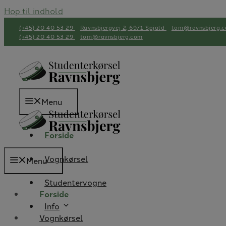
Hop til indhold
(+45) 20 40 53 29
Ravnsbjergvej 2, 6971 Spjald
tom@ravnsbjerg.
(+45) 20 40 53 29
tom@ravnsbjerg.com
Menu
Forside
Vognkørsel
Menu
Studentervogne
Forside
Info
Vognkørsel