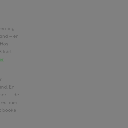
erning,
land – er
 Hos
8 kørt
ær
r
ånd. En
port – det
eres huen
mt booke