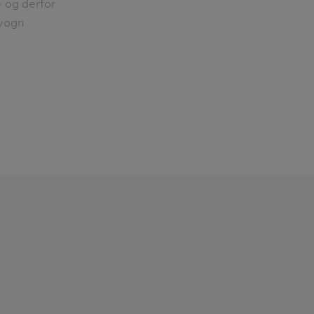
– og derfor
rvogn