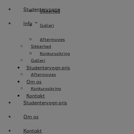
Studentervogne
Sikkerhed
Info
Galleri
Aftermovies
Sikkerhed
Konkurssikring
Galleri
Studentervogn pris
Aftermovies
Om os
Konkurssikring
Kontakt
Studentervogn pris
Om os
Kontakt