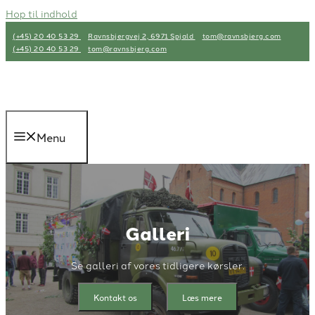
Hop til indhold
(+45) 20 40 53 29
Ravnsbjergvej 2, 6971 Spjald
tom@ravnsbjerg.com
(+45) 20 40 53 29
tom@ravnsbjerg.com
Menu
Galleri
Se galleri af vores tidligere kørsler.
Kontakt os
Læs mere