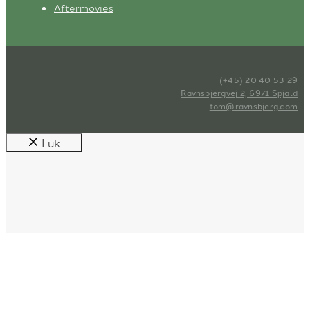
Aftermovies
(+45) 20 40 53 29
Ravnsbjergvej 2, 6971 Spjald
tom@ravnsbjerg.com
Luk