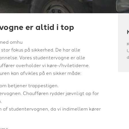
ogne er altid i top
l med omhu
K
stor fokus på sikkerhed. De har alle
U
d
annelse. Vores studentervogne er alle
ffører overholder vi køre-/hviletiderne.
uren kan afvikles på en sikker måde:
som betjener trappestigen.
tervognen. Chaufføren rydder jævnligt op for
.
en af studentervognen, da vi indimellem kører
emme.