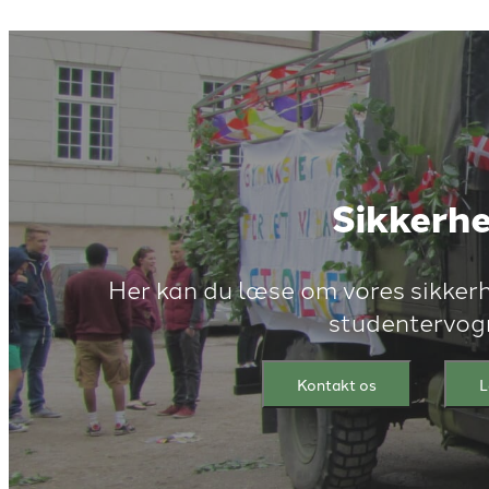
Sikkerh
Her kan du læse om vores sikkerh
studentervog
Kontakt os
L