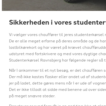
Sikkerheden i vores studenterv
Vi vælger vores chauffører til jeres studenterkørse
De er alle meget erfarne på deres område og de har 
lastbilkørekort og har været på krævet chaufførudd
udstyret med fartskrivere og med vores dygtige chau
Studenterkørsel Ravnsbjerg har følgende regler så t
Når I ankommer til et nyt besøg, er det chaufføren 
Der må ikke kastes flasker eller andet ud af studen
jer på ladet, dette gøres mens når I er ude af vognen
Det er ikke tilladt at sidde med benene ud over sid
på meget snævre steder.
Derudover er sund fornuft jo en god ting ikke at gl