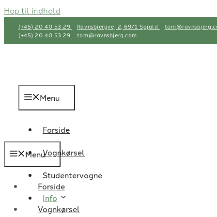
Hop til indhold
(+45) 20 40 53 29
Ravnsbjergvej 2, 6971 Spjald
tom@ravnsbjerg.
(+45) 20 40 53 29
tom@ravnsbjerg.com
Menu
Forside
Vognkørsel
Menu
Studentervogne
Forside
Info
Vognkørsel