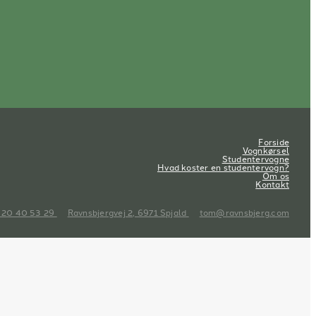
Forside
Vognkørsel
Studentervogne
Hvad koster en studentervogn?
Om os
Kontakt
 20 40 53 29
Ravnsbjergvej 2, 6971 Spjald
tom@ravnsbjerg.com