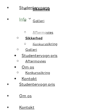
Studentervogne
Sikkerhed
Info
Galleri
Aftermovies
Sikkerhed
Konkurssikring
Galleri
Studentervogn pris
Aftermovies
Om os
Konkurssikring
Kontakt
Studentervogn pris
Om os
Kontakt