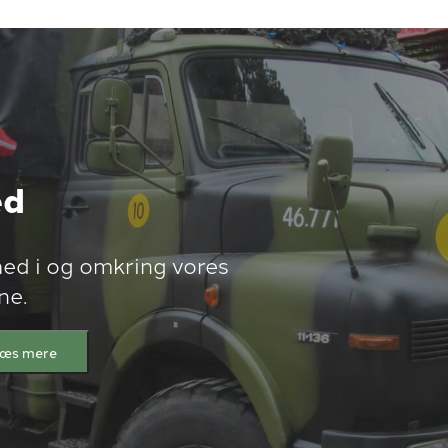
ed
ed i og omkring vores
ne.
æs mere