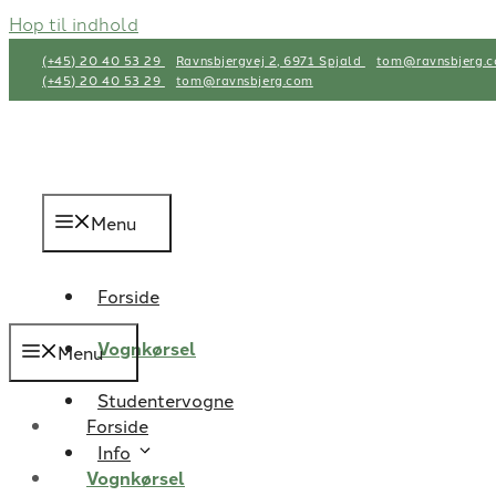
Hop til indhold
(+45) 20 40 53 29
Ravnsbjergvej 2, 6971 Spjald
tom@ravnsbjerg.
(+45) 20 40 53 29
tom@ravnsbjerg.com
Menu
Forside
Vognkørsel
Menu
Studentervogne
Forside
Info
Vognkørsel