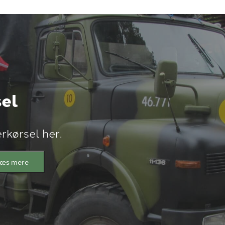
el
rkørsel her.
æs mere