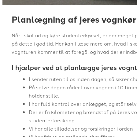
Planlægning af jeres vognkør
Når I skal ud og køre studenterkørsel, er der meget 
på dette i god tid. Her kan I læse mere om, hvad I s
vognturen kommer til at foregå, og hvad der er indb
I hjælper ved at planlægge jeres vogn
I sender ruten til os inden dagen, så sikrer c
På selve dagen råder I over vognen i 10 time
holder stille.
I har fuld kontrol over anlægget, og står selv
Der er fri kilometer og brændstof på Jeres vog
studenterforsikring.
Vi har alle tilladelser og forsikringer i orden
Vi har friske og smilende chauffører