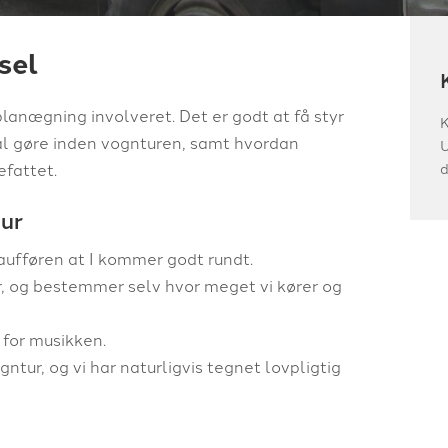
sel
planægning involveret. Det er godt at få styr
K
kal gøre inden vognturen, samt hvordan
U
d
efattet.
tur
haufføren at I kommer godt rundt.
r, og bestemmer selv hvor meget vi kører og
 for musikken.
ntur, og vi har naturligvis tegnet lovpligtig