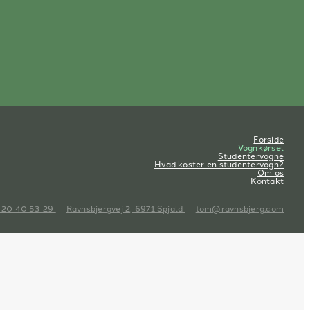
Forside
Vognkørsel
Studentervogne
Hvad koster en studentervogn?
Om os
Kontakt
 20 40 53 29
Ravnsbjergvej 2, 6971 Spjald
tom@ravnsbjerg.com