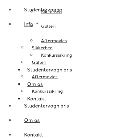
Studentervogne
Sikkerhed
Info
Galleri
Aftermovies
Sikkerhed
Konkurssikring
Galleri
Studentervogn pris
Aftermovies
Om os
Konkurssikring
Kontakt
Studentervogn pris
Om os
Kontakt