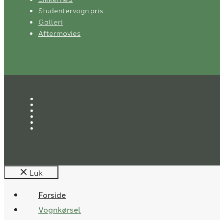
Studentervogn pris
Galleri
Aftermovies
Luk
Forside
Vognkørsel